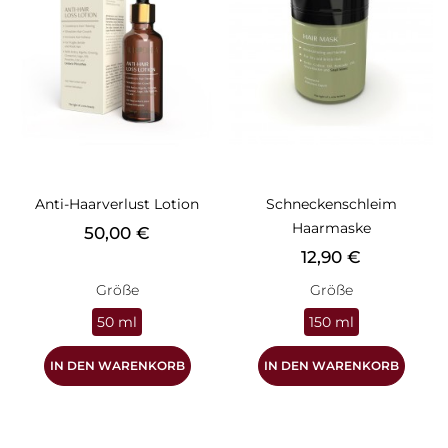
Anti-Haarverlust Lotion
Schneckenschleim
Haarmaske
Preis
50,00 €
Preis
12,90 €
Größe
Größe
50 ml
150 ml
IN DEN WARENKORB
IN DEN WARENKORB