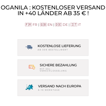
OGANILA : KOSTENLOSER VERSAND
IN +40 LÄNDER AB 35 € !
🇫🇷 FR
|
🇬🇧 EN
|
🇩🇪 DE
|
🇮🇹 IT
KOSTENLOSE LIEFERUNG
AB 35€ BESTELLWERT
SICHERE BEZAHLUNG
MIT SSL-
VERSCHLÜSSELUNG
VERSAND NACH EUROPA
6-10 WERKTAGE