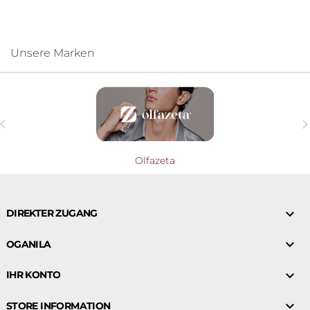
Unsere Marken

Olfazeta

DIREKTER ZUGANG

OGANILA

IHR KONTO

STORE INFORMATION