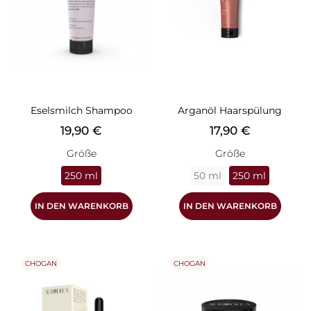
Eselsmilch Shampoo
Arganöl Haarspülung
Preis
Preis
19,90 €
17,90 €
Größe
Größe
250 ml
50 ml
250 ml
IN DEN WARENKORB
IN DEN WARENKORB
CHOGAN
CHOGAN