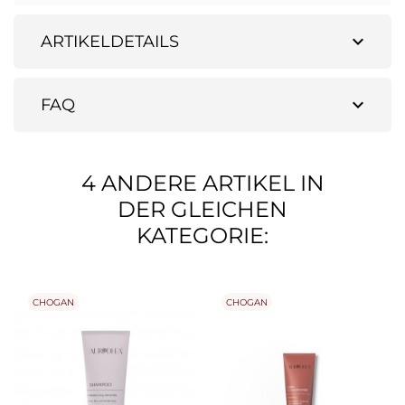
expand_more
ARTIKELDETAILS
expand_more
FAQ
4 ANDERE ARTIKEL IN
DER GLEICHEN
KATEGORIE:
CHOGAN
CHOGAN