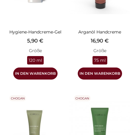
Hygiene-Handcreme-Gel
Arganöl Handcreme
Preis
Preis
5,90 €
16,90 €
Größe
Größe
120 ml
75 ml
IN DEN WARENKORB
IN DEN WARENKORB
CHOGAN
CHOGAN