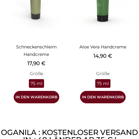
Schneckenschleim
Aloe Vera Handcreme
Handcreme
Preis
14,90 €
Preis
17,90 €
Größe
Größe
75 ml
75 ml
IN DEN WARENKORB
IN DEN WARENKORB
OGANILA : KOSTENLOSER VERSAND