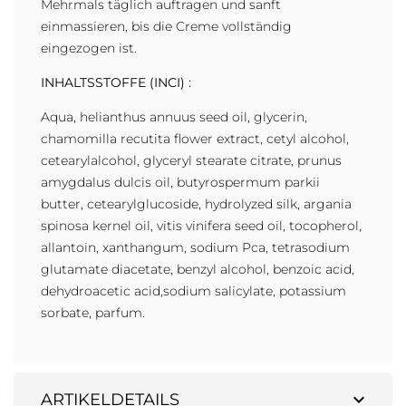
Mehrmals täglich auftragen und sanft
einmassieren, bis die Creme vollständig
eingezogen ist.
INHALTSSTOFFE (INCI) :
Aqua, helianthus annuus seed oil, glycerin,
chamomilla recutita flower extract, cetyl alcohol,
cetearylalcohol, glyceryl stearate citrate, prunus
amygdalus dulcis oil, butyrospermum parkii
butter, cetearylglucoside, hydrolyzed silk, argania
spinosa kernel oil, vitis vinifera seed oil, tocopherol,
allantoin, xanthangum, sodium Pca, tetrasodium
glutamate diacetate, benzyl alcohol, benzoic acid,
dehydroacetic acid,sodium salicylate, potassium
sorbate, parfum.
expand_more
ARTIKELDETAILS