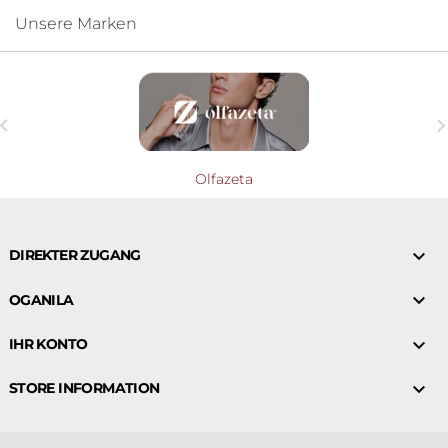
Unsere Marken

Olfazeta

DIREKTER ZUGANG

OGANILA

IHR KONTO

STORE INFORMATION