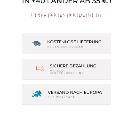
IN +40 LÄNDER AB 35 € !
🇫🇷 FR
|
🇬🇧 EN
|
🇩🇪 DE
|
🇮🇹 IT
KOSTENLOSE LIEFERUNG
AB 35€ BESTELLWERT
SICHERE BEZAHLUNG
MIT SSL-
VERSCHLÜSSELUNG
VERSAND NACH EUROPA
6-10 WERKTAGE