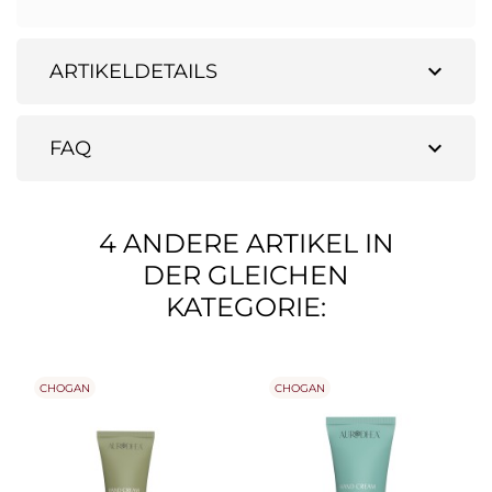
expand_more
ARTIKELDETAILS
expand_more
FAQ
4 ANDERE ARTIKEL IN
DER GLEICHEN
KATEGORIE:
CHOGAN
CHOGAN