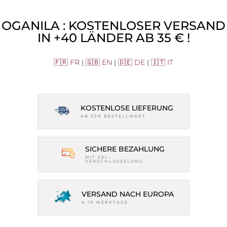
OGANILA : KOSTENLOSER VERSAND
IN +40 LÄNDER AB 35 € !
🇫🇷 FR
|
🇬🇧 EN
|
🇩🇪 DE
|
🇮🇹 IT
KOSTENLOSE LIEFERUNG
AB 35€ BESTELLWERT
SICHERE BEZAHLUNG
MIT SSL-
VERSCHLÜSSELUNG
VERSAND NACH EUROPA
6-10 WERKTAGE