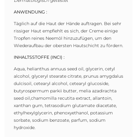
Dermatologisch getestet
ANWENDUNG :
Täglich auf die Haut der Hände auftragen. Bei sehr
rissiger Haut empfiehlt es sich, der Creme einige
Tropfen reines Neemöl hinzuzufügen, um den
Wiederaufbau der obersten Hautschicht zu fördern.
INHALTSSTOFFE (INCI) :
Aqua, helianthus annuus seed oil, glycerin, cetyl
alcohol, glyceryl stearate citrate, prunus amygdalus
dulcisoil, cetearyl alcohol, cetearyl glucoside,
butyrospermum parkii butter, melia azadirachta
seed oil,chamomilla recutita extract, allantoin,
xanthan gum, tetrasodium glutamate diacetate,
ethylhexylglycerin, phenoxyethanol, potassium
sorbate, sodium benzoate, parfum, sodium
hydroxide.