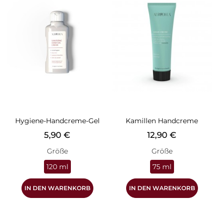
Hygiene-Handcreme-Gel
Kamillen Handcreme
Preis
Preis
5,90 €
12,90 €
Größe
Größe
120 ml
75 ml
IN DEN WARENKORB
IN DEN WARENKORB