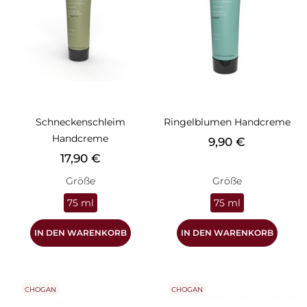
Schneckenschleim
Ringelblumen Handcreme
Handcreme
Preis
9,90 €
Preis
17,90 €
Größe
Größe
75 ml
75 ml
IN DEN WARENKORB
IN DEN WARENKORB
CHOGAN
CHOGAN