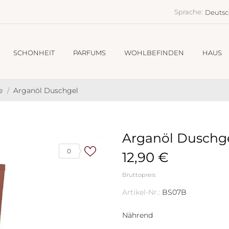
Sprache:
Deuts
SCHONHEIT
PARFUMS
WOHLBEFINDEN
HAUS
e
Arganöl Duschgel
Arganöl Duschg
0
12,90 €
Bruttopreis
Artikel-Nr.:
BS07B
Nährend