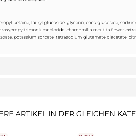
yl betaine, lauryl glucoside, glycerin, coco glucoside, sodiumch
droxypropyltrimoniumchloride, chamomilla recutita flower extract
oate, potassium sorbate, tetrasodium glutamate diacetate, citri
ERE ARTIKEL IN DER GLEICHEN KATE