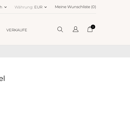
Meine Wunschliste (
0
)
ch
Währung:
EUR
keyboard_arrow_down
keyboard_arrow_down
0
VERKAUFE
el