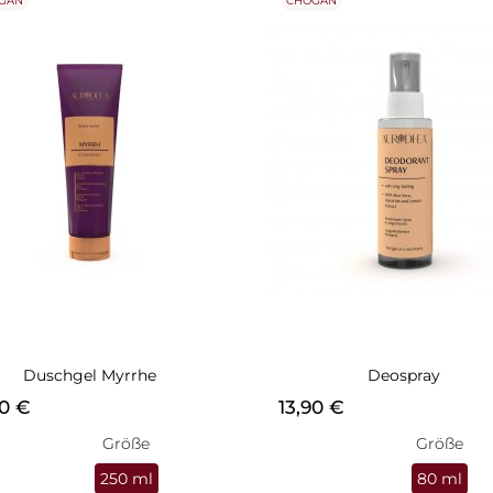
GAN
CHOGAN
Duschgel Myrrhe
Deospray
s
Preis
90 €
13,90 €
Größe
Größe
250 ml
80 ml