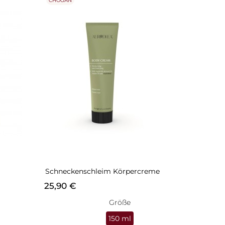
CHOGAN
Schneckenschleim Körpercreme
Preis
25,90 €
Größe
150 ml