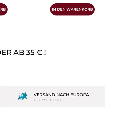
ORB
IN DEN WARENKORB
R AB 35 € !
VERSAND NACH EUROPA
6-10 WERKTAGE