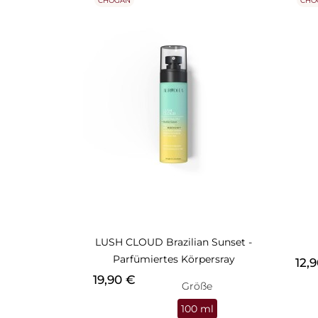
CHOGAN
CHO
LUSH CLOUD Brazilian Sunset -
Parfümiertes Körpersray
Prei
12,
Preis
19,90 €
Größe
100 ml