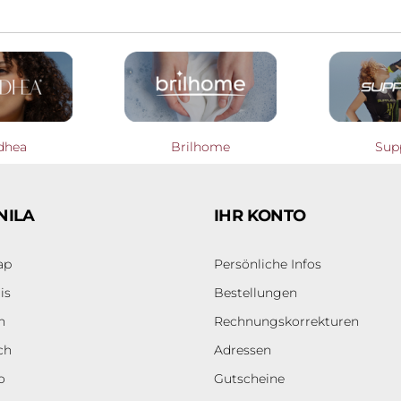
dhea
Brilhome
Sup
NILA
IHR KONTO
ap
Persönliche Infos
is
Bestellungen
h
Rechnungskorrekturen
ch
Adressen
o
Gutscheine