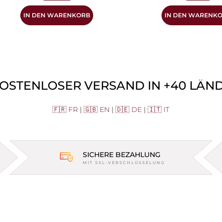
IN DEN WARENKORB
IN DEN WARENK
KOSTENLOSER VERSAND IN +40 LÄNDE
🇫🇷 FR
|
🇬🇧 EN
|
🇩🇪 DE
|
🇮🇹 IT
SICHERE BEZAHLUNG
MIT SSL-VERSCHLÜSSELUNG