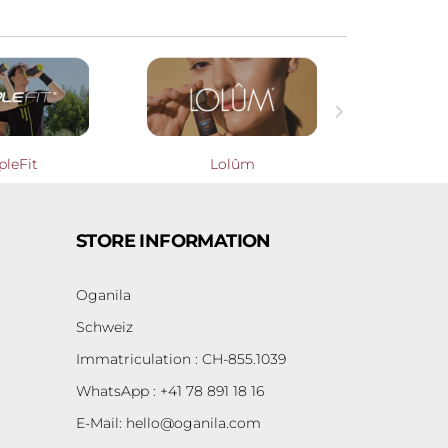

pleFit
Lolûm
Cooperati
STORE INFORMATION
Oganila
Schweiz
Immatriculation : CH-855.1039
WhatsApp : +41 78 891 18 16
E-Mail:
hello@oganila.com