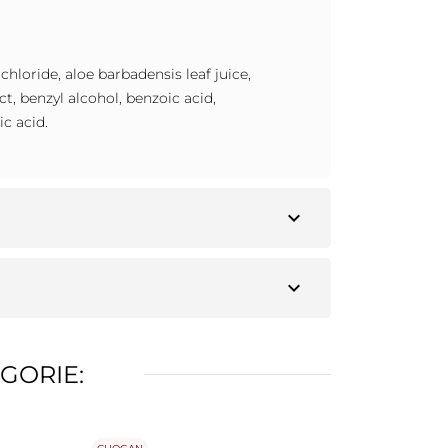
loride, aloe barbadensis leaf juice,
, benzyl alcohol, benzoic acid,
c acid.
expand_more
expand_more
GORIE: