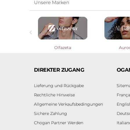
Unsere Marken

Profumieri
Olfazeta
Auro
DIREKTER ZUGANG
OGA
Lieferung und Rückgabe
Sitem
Rechtliche Hinweise
França
Allgemeine Verkaufsbedingungen
Englis
Sichere Zahlung
Deuts
Chogan Partner Werden
Italian