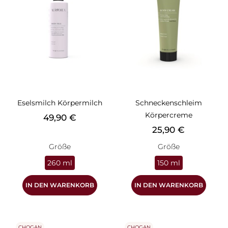
Eselsmilch Körpermilch
Schneckenschleim
Körpercreme
Preis
49,90 €
Preis
25,90 €
Größe
Größe
260 ml
150 ml
IN DEN WARENKORB
IN DEN WARENKORB
CHOGAN
CHOGAN