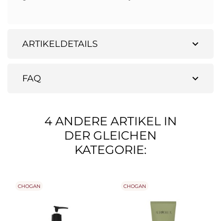
expand_more
ARTIKELDETAILS
expand_more
FAQ
4 ANDERE ARTIKEL IN
DER GLEICHEN
KATEGORIE:
CHOGAN
CHOGAN