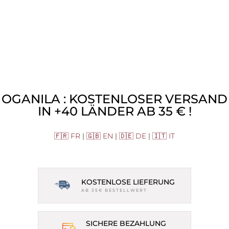
OGANILA : KOSTENLOSER VERSAND
IN +40 LÄNDER AB 35 € !
🇫🇷 FR
|
🇬🇧 EN
|
🇩🇪 DE
|
🇮🇹 IT
KOSTENLOSE LIEFERUNG
AB 35€ BESTELLWERT
SICHERE BEZAHLUNG