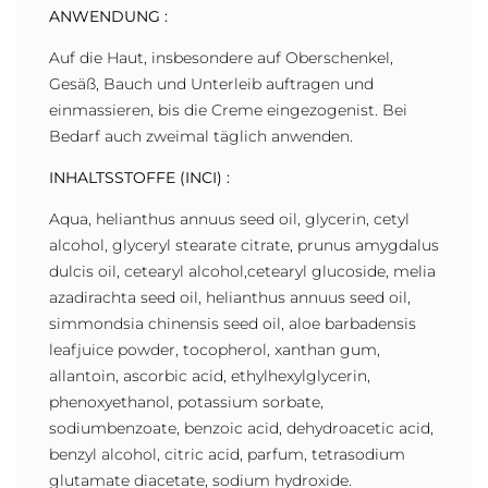
ANWENDUNG :
Auf die Haut, insbesondere auf Oberschenkel,
Gesäß, Bauch und Unterleib auftragen und
einmassieren, bis die Creme eingezogenist. Bei
Bedarf auch zweimal täglich anwenden.
INHALTSSTOFFE (INCI) :
Aqua, helianthus annuus seed oil, glycerin, cetyl
alcohol, glyceryl stearate citrate, prunus amygdalus
dulcis oil, cetearyl alcohol,cetearyl glucoside, melia
azadirachta seed oil, helianthus annuus seed oil,
simmondsia chinensis seed oil, aloe barbadensis
leafjuice powder, tocopherol, xanthan gum,
allantoin, ascorbic acid, ethylhexylglycerin,
phenoxyethanol, potassium sorbate,
sodiumbenzoate, benzoic acid, dehydroacetic acid,
benzyl alcohol, citric acid, parfum, tetrasodium
glutamate diacetate, sodium hydroxide.