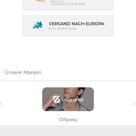
MIT SSL-
VERSCHLÜSSELUNG
VERSAND NACH EUROPA
6-10 WERKTAGE
Unsere Marken

Olfazeta