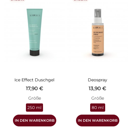
Ice Effect Duschgel
Deospray
Preis
Preis
17,90 €
13,90 €
Größe
Größe
250 ml
80 ml
IN DEN WARENKORB
IN DEN WARENKORB