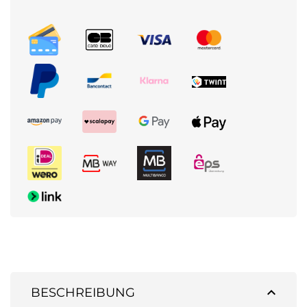
expand_less
BESCHREIBUNG