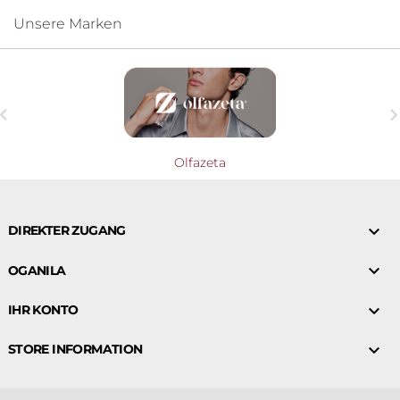
Unsere Marken

Olfazeta

DIREKTER ZUGANG

OGANILA

IHR KONTO

STORE INFORMATION