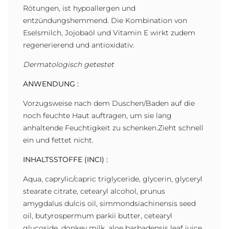
Rötungen, ist hypoallergen und
entzündungshemmend. Die Kombination von
Eselsmilch, Jojobaöl und Vitamin E wirkt zudem
regenerierend und antioxidativ.
Dermatologisch getestet
ANWENDUNG :
Vorzugsweise nach dem Duschen/Baden auf die
noch feuchte Haut auftragen, um sie lang
anhaltende Feuchtigkeit zu schenken.Zieht schnell
ein und fettet nicht.
INHALTSSTOFFE (INCI) :
Aqua, caprylic/capric triglyceride, glycerin, glyceryl
stearate citrate, cetearyl alcohol, prunus
amygdalus dulcis oil, simmondsiachinensis seed
oil, butyrospermum parkii butter, cetearyl
glucoside, donkey milk, aloe barbadensis leaf juice