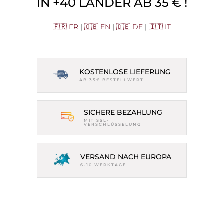
IN +40 LÄNDER AB 35 € !
🇫🇷 FR
|
🇬🇧 EN
|
🇩🇪 DE
|
🇮🇹 IT
KOSTENLOSE LIEFERUNG
AB 35€ BESTELLWERT
SICHERE BEZAHLUNG
MIT SSL-
VERSCHLÜSSELUNG
VERSAND NACH EUROPA
6-10 WERKTAGE