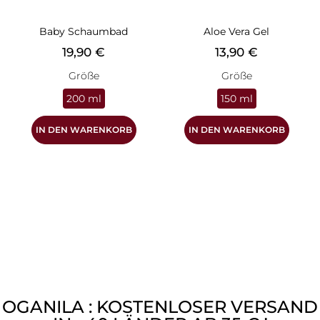
Baby Schaumbad
Aloe Vera Gel
Preis
Preis
19,90 €
13,90 €
Größe
Größe
200 ml
150 ml
IN DEN WARENKORB
IN DEN WARENKORB
OGANILA : KOSTENLOSER VERSAND