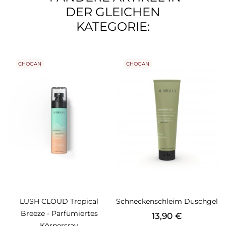
DER GLEICHEN
KATEGORIE:
CHOGAN
CHOGAN
LUSH CLOUD Tropical
Schneckenschleim Duschgel
Breeze - Parfümiertes
Preis
13,90 €
Körpersray