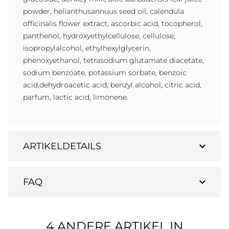
powder, helianthusannuus seed oil, calendula
officinalis flower extract, ascorbic acid, tocopherol,
panthenol, hydroxyethylcellulose, cellulose,
isopropylalcohol, ethylhexylglycerin,
phenoxyethanol, tetrasodium glutamate diacetate,
sodium benzoate, potassium sorbate, benzoic
acid,dehydroacetic acid, benzyl alcohol, citric acid,
parfum, lactic acid, limonene.
expand_more
ARTIKELDETAILS
expand_more
FAQ
4 ANDERE ARTIKEL IN