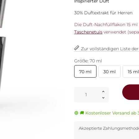
Inspirierter Duft
30% Duftextrakt für Herren
Die Duft-Nachfüllflakon 15 m
Taschenetuis
verwendet (separa
Zur vollständigen Liste de
Größe: 70 ml
70 ml
30 ml
15 ml
🟢 🚚 Kostenloser Versand ab 
Akzeptierte Zahlungsmetho