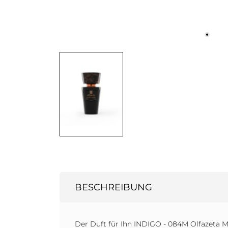
BESCHREIBUNG
Der Duft für Ihn INDIGO - 084M Olfazeta Mi