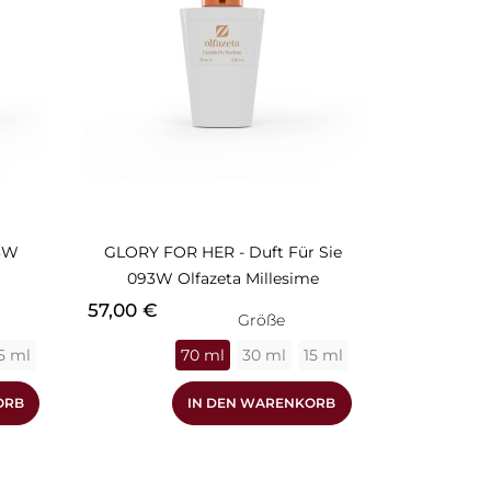
33W
GLORY FOR HER - Duft Für Sie
093W Olfazeta Millesime
Preis
57,00 €
Größe
5 ml
70 ml
30 ml
15 ml
ORB
IN DEN WARENKORB