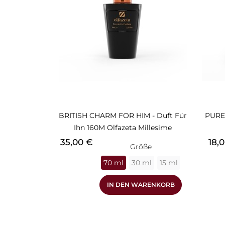
BRITISH CHARM FOR HIM - Duft Für
PURE 
Ihn 160M Olfazeta Millesime
Preis
Prei
35,00 €
18,
Größe
70 ml
30 ml
15 ml
IN DEN WARENKORB