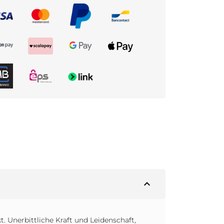
expand_less
. Unerbittliche Kraft und Leidenschaft,