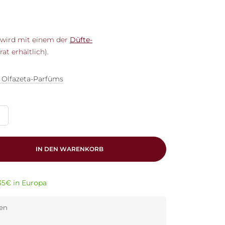
l wird mit einem der
Düfte-
t erhältlich).
r Olfazeta-Parfüms
IN DEN WARENKORB
35€ in Europa
den