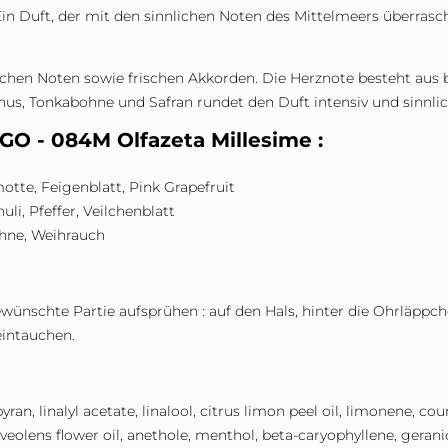
Ein Duft, der mit den sinnlichen Noten des Mittelmeers überras
rischen Noten sowie frischen Akkorden. Die Herznote besteht a
us, Tonkabohne und Safran rundet den Duft intensiv und sinnlic
O - 084M Olfazeta Millesime :
tte, Feigenblatt, Pink Grapefruit
i, Pfeffer, Veilchenblatt
hne, Weihrauch
wünschte Partie aufsprühen : auf den Hals, hinter die Ohrläppch
eintauchen.
n, linalyl acetate, linalool, citrus limon peel oil, limonene, cou
veolens flower oil, anethole, menthol, beta-caryophyllene, geranio