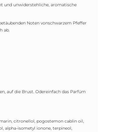
cht und unwiderstehliche, aromatische
us betäubenden Noten vonschwarzem Pfeffer
h ab.
en, auf die Brust. Odereinfach das Parfüm
marin, citronellol, pogostemon cablin oil,
l, alpha-isometyl ionone, terpineol,