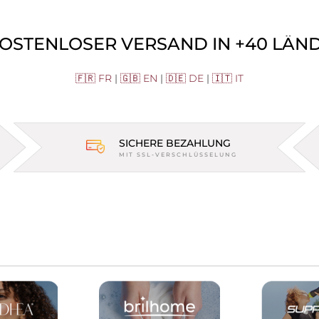
KOSTENLOSER VERSAND IN +40 LÄNDE
🇫🇷 FR
|
🇬🇧 EN
|
🇩🇪 DE
|
🇮🇹 IT
SICHERE BEZAHLUNG
MIT SSL-VERSCHLÜSSELUNG