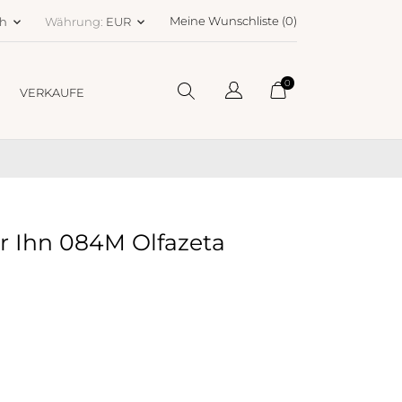
Meine Wunschliste (
0
)
ch
Währung:
EUR
keyboard_arrow_down
keyboard_arrow_down
0
VERKAUFE
ür Ihn 084M Olfazeta