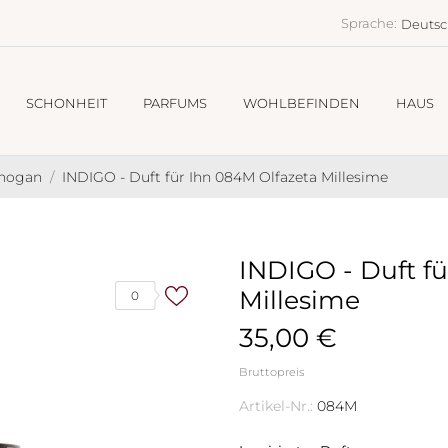
Sprache:
Deuts
SCHONHEIT
PARFUMS
WOHLBEFINDEN
HAUS
Chogan
INDIGO - Duft für Ihn 084M Olfazeta Millesime
INDIGO - Duft f
Millesime
0
35,00 €
Bruttopreis
Artikel-Nr.:
084M