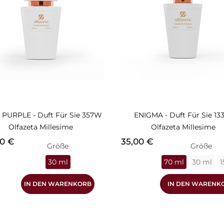
PURPLE - Duft Für Sie 357W
ENIGMA - Duft Für Sie 1
Olfazeta Millesime
Olfazeta Millesime
s
Preis
00 €
35,00 €
Größe
Größe
30 ml
70 ml
30 ml
1
IN DEN WARENKORB
IN DEN WARENK