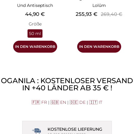
Und Antiseptisch
Lolûm
Preis
Preis
Verkaufspreis
44,90 €
255,93 €
269,40 €
Größe
50 ml
IN DEN WARENKORB
IN DEN WARENKORB
OGANILA : KOSTENLOSER VERSAND
IN +40 LÄNDER AB 35 € !
🇫🇷 FR
|
🇬🇧 EN
|
🇩🇪 DE
|
🇮🇹 IT
KOSTENLOSE LIEFERUNG