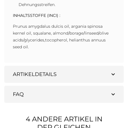
Dehnungsstreifen.
INHALTSSTOFFE (INCI) :
Prunus amygdalus dulcis oil, argania spinosa
kernel oil, squalane, almond/borage/linseed/olive
acids/glycerides,tocopherol, helianthus annuus
seed oil.
expand_more
ARTIKELDETAILS
expand_more
FAQ
4 ANDERE ARTIKEL IN
DER GLEICHEN