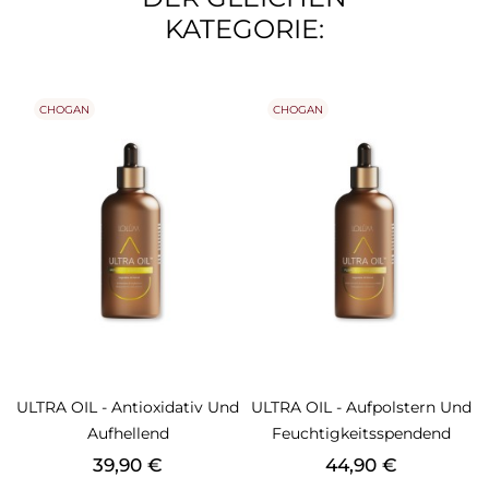
KATEGORIE:
CHOGAN
CHOGAN
ULTRA OIL - Antioxidativ Und
ULTRA OIL - Aufpolstern Und
Aufhellend
Feuchtigkeitsspendend
Preis
Preis
39,90 €
44,90 €