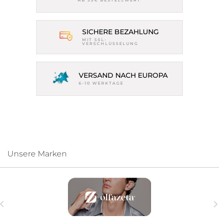
AB 35€ BESTELLWERT
SICHERE BEZAHLUNG
MIT SSL-
VERSCHLÜSSELUNG
VERSAND NACH EUROPA
6-10 WERKTAGE
Unsere Marken
