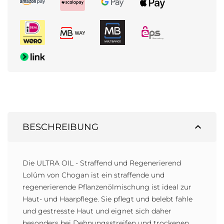
expand_less
BESCHREIBUNG
Die ULTRA OIL - Straffend und Regenerierend
Lolûm von Chogan ist ein straffende und
regenerierende Pflanzenölmischung ist ideal zur
Haut- und Haarpflege. Sie pflegt und belebt fahle
und gestresste Haut und eignet sich daher
besonders bei Dehnungsstreifen und trockenen