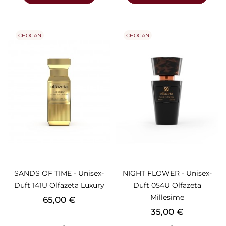
CHOGAN
CHOGAN
SANDS OF TIME - Unisex-
NIGHT FLOWER - Unisex-
Duft 141U Olfazeta Luxury
Duft 054U Olfazeta
Millesime
Preis
65,00 €
Preis
35,00 €