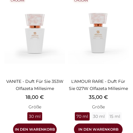
CHOGAN
CHOGAN
VANITE - Duft Für Sie 353W
L'AMOUR RARE - Duft Für
Olfazeta Millesime
Sie 027W Olfazeta Millesime
Preis
Preis
18,00 €
35,00 €
Größe
Größe
30 ml
70 ml
30 ml
15 ml
IN DEN WARENKORB
IN DEN WARENKORB