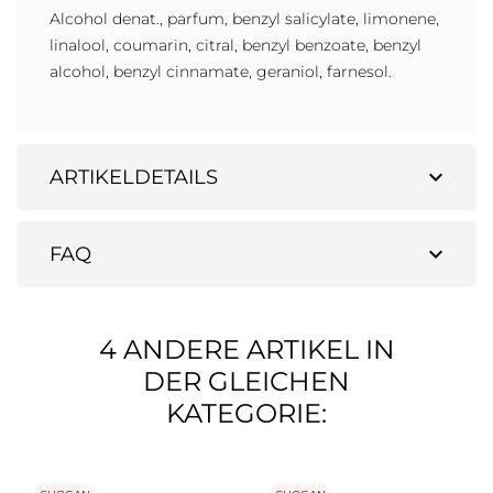
Alcohol denat., parfum, benzyl salicylate, limonene,
linalool, coumarin, citral, benzyl benzoate, benzyl
alcohol, benzyl cinnamate, geraniol, farnesol.
expand_more
ARTIKELDETAILS
expand_more
FAQ
4 ANDERE ARTIKEL IN
DER GLEICHEN
KATEGORIE: