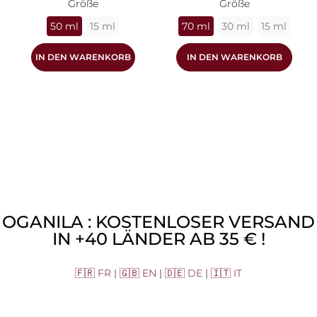
Größe
Größe
50 ml
15 ml
70 ml
30 ml
15 ml
IN DEN WARENKORB
IN DEN WARENKORB
OGANILA : KOSTENLOSER VERSAND
IN +40 LÄNDER AB 35 € !
🇫🇷 FR
|
🇬🇧 EN
|
🇩🇪 DE
|
🇮🇹 IT