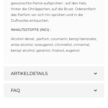
gewünschte Partie aufsprühen : auf den Hals,
hinter die Ohrläppchen, auf die Brust. Odereinfach
das Parfüm vor sich hin sprühen und in die
Duftwolke eintauchen.
INHALTSSTOFFE (INCI) :
Alcohol denat., parfum, coumarin, benzyl benzoate,
anise alcohol, isoeugenol, citronellol, cinnamal,
benzyl alcohol, geraniol, linalool, eugenol.
expand_more
ARTIKELDETAILS
expand_more
FAQ