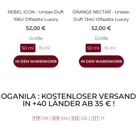
REBEL ICON - Unisex-Duft
ORANGE NECTAR - Unisex-
106U Olfazeta Luxury
Duft 134U Olfazeta Luxury
Preis
Preis
52,00 €
52,00 €
Größe
Größe
50 ml
15 ml
50 ml
15 ml
IN DEN WARENKORB
IN DEN WARENKORB
OGANILA : KOSTENLOSER VERSAND
IN +40 LÄNDER AB 35 € !
🇫🇷 FR
|
🇬🇧 EN
|
🇩🇪 DE
|
🇮🇹 IT