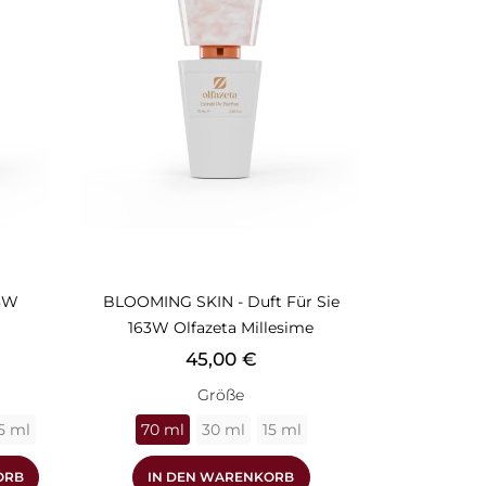
23W
BLOOMING SKIN - Duft Für Sie
163W Olfazeta Millesime
Preis
45,00 €
Größe
5 ml
70 ml
30 ml
15 ml
ORB
IN DEN WARENKORB