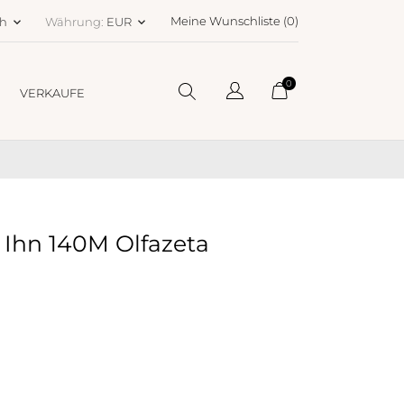
Meine Wunschliste (
0
)
ch
Währung:
EUR
keyboard_arrow_down
keyboard_arrow_down
0
VERKAUFE
 Ihn 140M Olfazeta