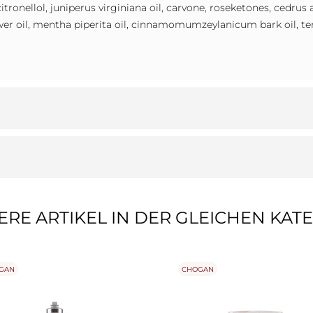
tronellol, juniperus virginiana oil, carvone, roseketones, cedrus at
er oil, mentha piperita oil, cinnamomumzeylanicum bark oil, ter
ERE ARTIKEL IN DER GLEICHEN KATE
GAN
CHOGAN