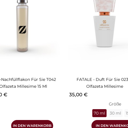
-Nachfüllflakon Für Sie T042
FATALE - Duft Für Sie 0
Olfazeta Millesime 15 Ml
Olfazeta Millesime
s
Preis
90 €
35,00 €
Größe
70 ml
30 ml
1
IN DEN WARENKORB
IN DEN WARENK