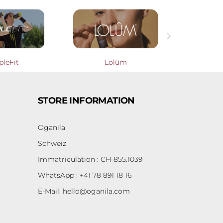

pleFit
Lolûm
Cooperati
STORE INFORMATION
Oganila
Schweiz
Immatriculation : CH-855.1039
WhatsApp : +41 78 891 18 16
E-Mail:
hello@oganila.com