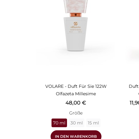
VOLARE - Duft Für Sie 122W
Duft
Olfazeta Millesime
Preis
Prei
48,00 €
11,
Größe
70 ml
30 ml
15 ml
IN DEN WARENKORB