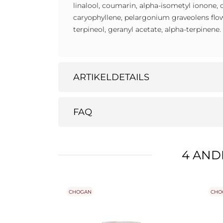
linalool, coumarin, alpha-isometyl ionone, ci
caryophyllene, pelargonium graveolens flow
terpineol, geranyl acetate, alpha-terpinene.
ARTIKELDETAILS
FAQ
4 AND
CHOGAN
CHO