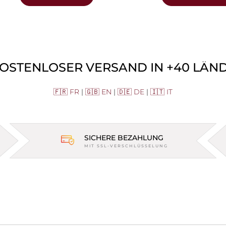
KOSTENLOSER VERSAND IN +40 LÄNDE
🇫🇷 FR
|
🇬🇧 EN
|
🇩🇪 DE
|
🇮🇹 IT
SICHERE BEZAHLUNG
MIT SSL-VERSCHLÜSSELUNG