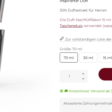
Inspirierter Duft
30% Duftextrakt für Herren
Die Duft-Nachfüllflakon 15 m
Taschenetuis
verwendet (separa
Zur vollständigen Liste de
Größe: 70 ml
70 ml
30 ml
15 ml
🟢 🚚 Kostenloser Versand ab 
Akzeptierte Zahlungsmetho