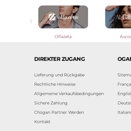

Profumieri
Olfazeta
Auro
DIREKTER ZUGANG
OGA
Lieferung und Rückgabe
Sitem
Rechtliche Hinweise
França
Allgemeine Verkaufsbedingungen
Englis
Sichere Zahlung
Deuts
Chogan Partner Werden
Italian
Kontakt