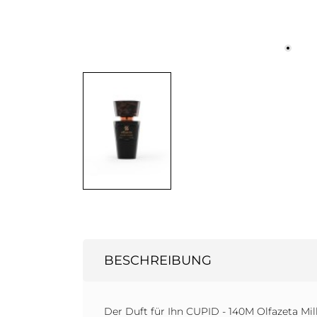
BESCHREIBUNG
Der Duft für Ihn CUPID - 140M Olfazeta Mil