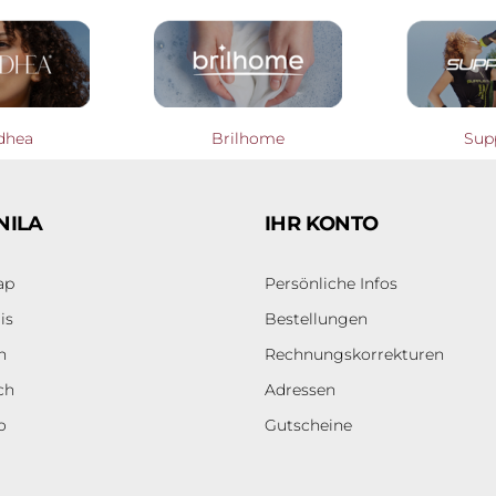
dhea
Brilhome
Sup
NILA
IHR KONTO
ap
Persönliche Infos
is
Bestellungen
h
Rechnungskorrekturen
ch
Adressen
o
Gutscheine