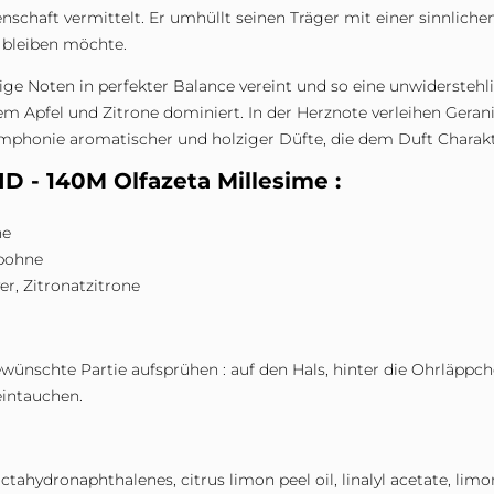
schaft vermittelt. Er umhüllt seinen Träger mit einer sinnlich
 bleiben möchte.
lzige Noten in perfekter Balance vereint und so eine unwidersteh
nem Apfel und Zitrone dominiert. In der Herznote verleihen Ge
ymphonie aromatischer und holziger Düfte, die dem Duft Charakt
 - 140M Olfazeta Millesime :
ne
bohne
er, Zitronatzitrone
wünschte Partie aufsprühen : auf den Hals, hinter die Ohrläppch
eintauchen.
ctahydronaphthalenes, citrus limon peel oil, linalyl acetate, lim