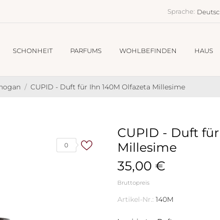
Sprache:
Deuts
SCHONHEIT
PARFUMS
WOHLBEFINDEN
HAUS
Chogan
CUPID - Duft für Ihn 140M Olfazeta Millesime
CUPID - Duft für
Millesime
0
35,00 €
Bruttopreis
Artikel-Nr.:
140M