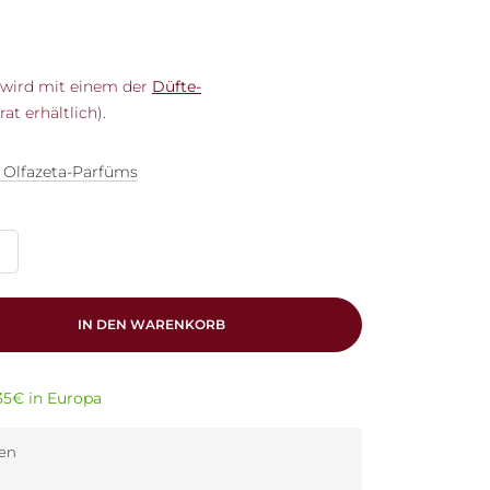
l wird mit einem der
Düfte-
t erhältlich).
r Olfazeta-Parfüms
IN DEN WARENKORB
35€ in Europa
den