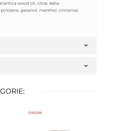
lantica wood oil, citral, beta-
pinolene, geraniol, menthol, cinnamal,
expand_more
expand_more
GORIE:
CHOGAN