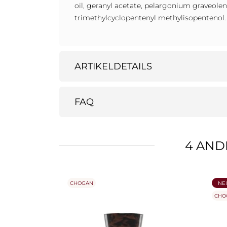
oil, geranyl acetate, pelargonium graveolens
trimethylcyclopentenyl methylisopentenol.
ARTIKELDETAILS
FAQ
4 AND
CHOGAN
NE
CHO