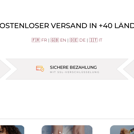
KOSTENLOSER VERSAND IN +40 LÄNDE
🇫🇷 FR
|
🇬🇧 EN
|
🇩🇪 DE
|
🇮🇹 IT
SICHERE BEZAHLUNG
MIT SSL-VERSCHLÜSSELUNG