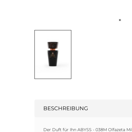
BESCHREIBUNG
Der Duft für Ihn ABYSS - 038M Olfazeta Mil