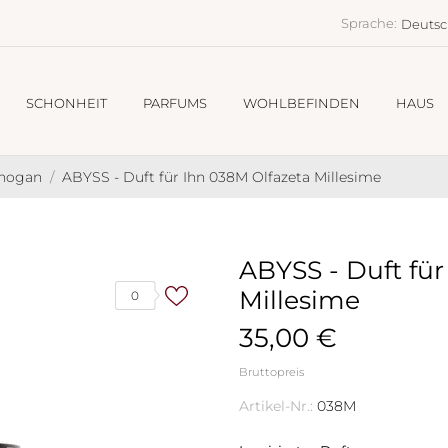
Sprache:
Deuts
SCHONHEIT
PARFUMS
WOHLBEFINDEN
HAUS
Chogan
ABYSS - Duft für Ihn 038M Olfazeta Millesime
ABYSS - Duft für
Millesime
0
35,00 €
Bruttopreis
Artikel-Nr.:
038M