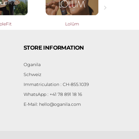

pleFit
Lolûm
Cooperati
STORE INFORMATION
Oganila
Schweiz
Immatriculation : CH-855.1039
WhatsApp : +41 78 891 18 16
E-Mail:
hello@oganila.com