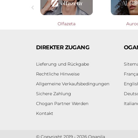

Profumieri
Olfazeta
Auro
DIREKTER ZUGANG
OGA
Lieferung und Rückgabe
Sitem
Rechtliche Hinweise
França
Allgemeine Verkaufsbedingungen
Englis
Sichere Zahlung
Deuts
Chogan Partner Werden
Italian
Kontakt
© Copyright 2019 - 2026 Oganila