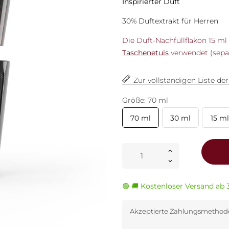
Inspirierter Duft
30% Duftextrakt für Herren
Die Duft-Nachfüllflakon 15 m
Taschenetuis
verwendet (separa
Zur vollständigen Liste de
Größe: 70 ml
70 ml
30 ml
15 ml
🟢 🚚 Kostenloser Versand ab 
Akzeptierte Zahlungsmetho