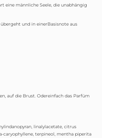
rt eine männliche Seele, die unabhängig
n übergeht und in einerBasisnote aus
en, auf die Brust. Odereinfach das Parfüm
lindanopyran, linalylacetate, citrus
eta-caryophyllene, terpineol, mentha piperita