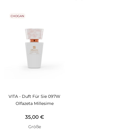
CHOGAN
VITA - Duft Für Sie 097W
Olfazeta Millesime
Preis
35,00 €
Größe