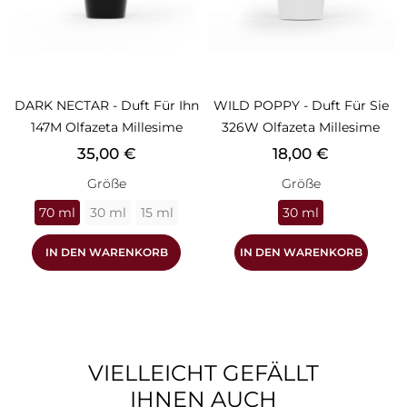
DARK NECTAR - Duft Für Ihn
WILD POPPY - Duft Für Sie
147M Olfazeta Millesime
326W Olfazeta Millesime
Preis
Preis
35,00 €
18,00 €
Größe
Größe
70 ml
30 ml
15 ml
30 ml
IN DEN WARENKORB
IN DEN WARENKORB
VIELLEICHT GEFÄLLT
IHNEN AUCH