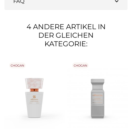
expand_more
FAQ
4 ANDERE ARTIKEL IN
DER GLEICHEN
KATEGORIE:
CHOGAN
CHOGAN