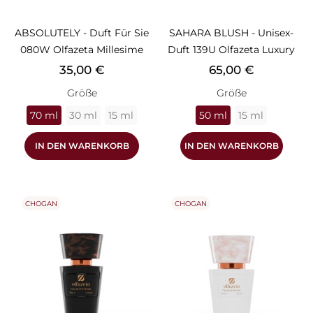
ABSOLUTELY - Duft Für Sie
SAHARA BLUSH - Unisex-
080W Olfazeta Millesime
Duft 139U Olfazeta Luxury
Preis
Preis
35,00 €
65,00 €
Größe
Größe
70 ml
30 ml
15 ml
50 ml
15 ml
IN DEN WARENKORB
IN DEN WARENKORB
CHOGAN
CHOGAN