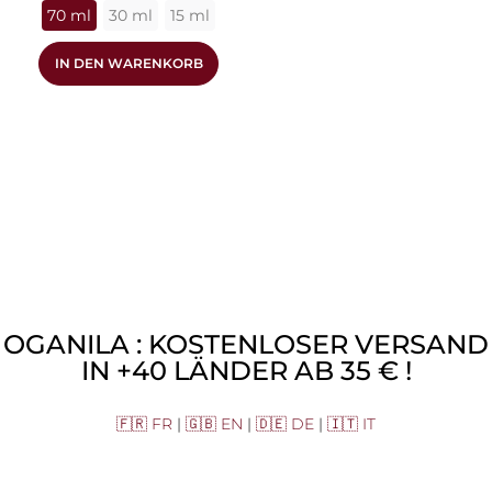
70 ml
30 ml
15 ml
IN DEN WARENKORB
OGANILA : KOSTENLOSER VERSAND
IN +40 LÄNDER AB 35 € !
🇫🇷 FR
|
🇬🇧 EN
|
🇩🇪 DE
|
🇮🇹 IT