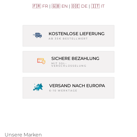
🇫🇷 FR
|
🇬🇧 EN
|
🇩🇪 DE
|
🇮🇹 IT
KOSTENLOSE LIEFERUNG
AB 35€ BESTELLWERT
SICHERE BEZAHLUNG
MIT SSL-
VERSCHLÜSSELUNG
VERSAND NACH EUROPA
6-10 WERKTAGE
Unsere Marken